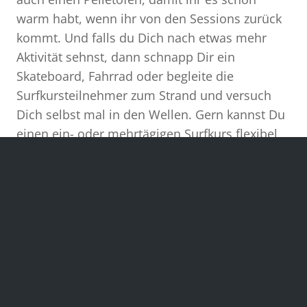
warm habt, wenn ihr von den Sessions zurück
kommt. Und falls du Dich nach etwas mehr
Aktivität sehnst, dann schnapp Dir ein
Skateboard, Fahrrad oder begleite die
Surfkursteilnehmer zum Strand und versuch
Dich selbst mal in den Wellen. Gern kannst Du
einen ein- oder mehrtägigen Surfkurs flexibel
dazu buchen.
Preise für 1 Übernachtung in
unserem Surfhouse:
4er Dorm – 40€
Doppelzimmer – 50€